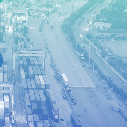
Modelo
de
Dados
Informação
SH
Aduaneira
Online