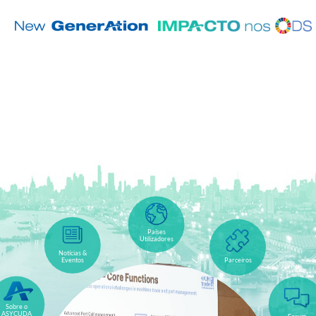
Países
Utilizadores
Notícias &
Parceiros
Eventos
Sobre o
ASYCUDA