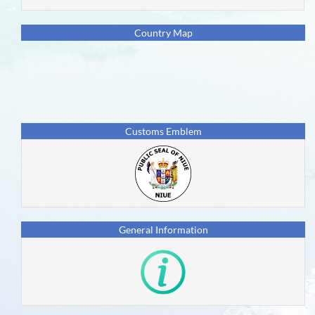
الدول
Country Map
المطبقة
للاسيكودا
الجيل
الجديد
Customs Emblem
التأثير
على
أهداف
التنمية
المستدامة
General Information
الشركاء
منتدى
أسيكودا