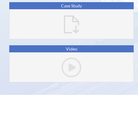
Case Study
عرض
روابط
الموارد
اتصل
Video
بنا
asycuda.org © 2026