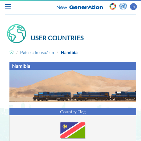
PT
USER COUNTRIES
Início
Países do usuário
Namibia
Sobre
Namibia
o
ASYCUDA
Alfândegas
&
Country Flag
Comércio
Notícias
&