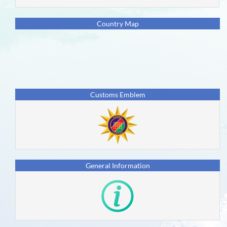
Eventos
Country Map
Países
Utilizadores
Nova
Geração
Customs Emblem
Impacto
nos
ODS
Parceiros
General Information
Fórum
Introdução
ao