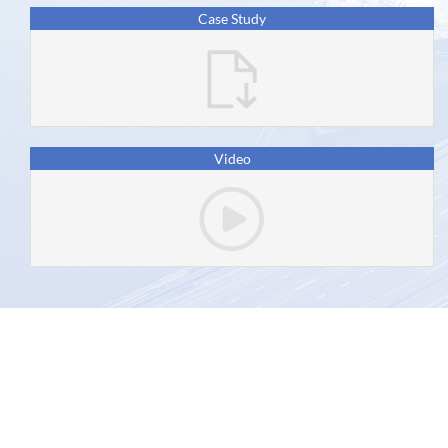
AW
Case Study
Links
Úteis
Recursos
Contatos
Video
asycuda.org © 2026