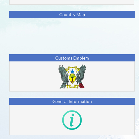
Eventos
Country Map
Países
Utilizadores
Nova
Geração
Customs Emblem
Impacto
nos
ODS
Parceiros
General Information
Fórum
Introdução
ao