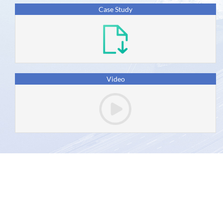
Introducción
Case Study
SIDUNEAWorld
Enlaces
Recursos
Contactos
Video
asycuda.org © 2026