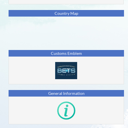
Eventos
Country Map
Países
Usuarios
Nueva
Generación
Customs Emblem
Impacto
en
los
ODS
General Information
Colaboradores
Foro
SIDUNEA