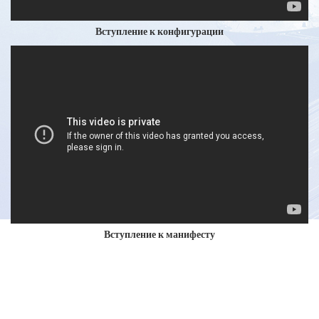
к
AW
Вступление к конфигурации
Ссылки
Resources
Контакты
Вступление к манифесту