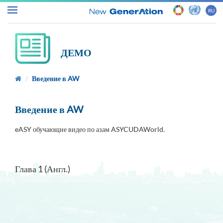
RU
ДЕМО
Главная
Введение в AW
О
Введение в AW
проекте
eASY обучающие видео по азам ASYCUDAWorld.
ASYCUDA
Таможни
и
Глава 1 (Англ.)
торговля
Новости
и