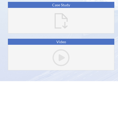
Case Study
对
可
持
续
发
Video
展
目
标
的
影
响
合
作
伙
伴
asycuda.org © 2026