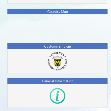
易
新
Country Map
闻
和
事
件
Customs Emblem
用
户
国
家/
地
General Information
区
新
一
代