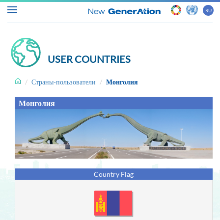
RU
USER COUNTRIES
Главная
Страны-пользователи
Монголия
О
Монголия
проекте
ASYCUDA
Таможни
и
Country Flag
торговля
Новости
и