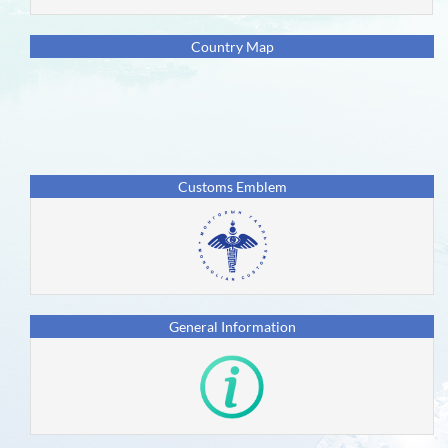
События
Country Map
Страны-
пользователи
Новое
Поколение
Customs Emblem
Воздействие
на
SDGs
Партнеры
General Information
ASYCUDA
форум
Вступление